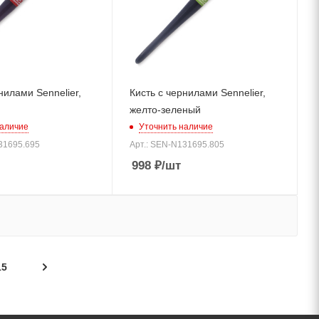
нилами Sennelier,
Кисть с чернилами Sennelier,
желто-зеленый
наличие
Уточнить наличие
31695.695
Арт.: SEN-N131695.805
998
₽
/шт
15