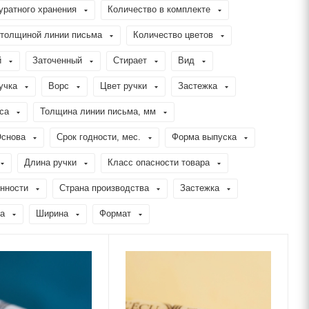
уратного хранения
Количество в комплекте
 толщиной линии письма
Количество цветов
й
Заточенный
Стирает
Вид
учка
Ворс
Цвет ручки
Застежка
са
Толщина линии письма, мм
снова
Срок годности, мес.
Форма выпуска
Длина ручки
Класс опасности товара
нности
Страна производства
Застежка
а
Ширина
Формат