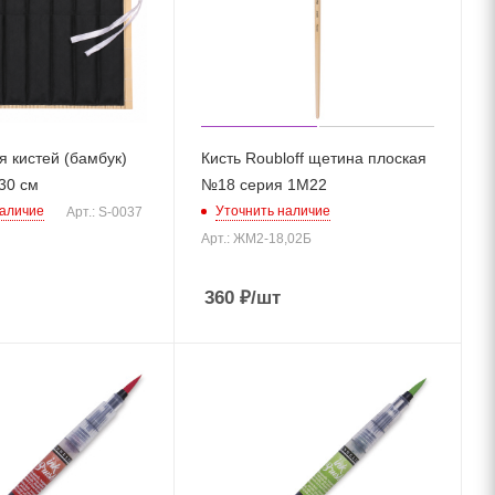
я кистей (бамбук)
Кисть Roubloff щетина плоская
30 см
№18 серия 1М22
наличие
Уточнить наличие
Арт.: S-0037
Арт.: ЖМ2-18,02Б
360
₽
/шт