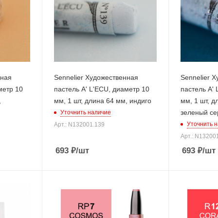
нная
Sennelier Художественная
Sennelier 
метр 10
пастель A' L'ECU, диаметр 10
пастель A' 
,
мм, 1 шт, длина 64 мм, индиго
мм, 1 шт, д
зеленый с
Уточнить наличие
Уточнить 
Арт.: N132001.139
Арт.: N13200
693
₽
/шт
693
₽
/шт