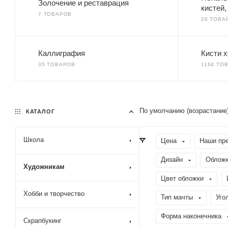
Золочение и реставрация
кистей
7 ТОВАРОВ
26 ТОВА
Каллиграфия
Кисти 
35 ТОВАРОВ
1164 ТО
По умолчанию (возрастание
КАТАЛОГ
Школа
Цена
Наши пр
Дизайн
Облож
Художникам
Цвет обложки
Хобби и творчество
Тип мачты
Уго
Форма наконечника
Скрапбукинг