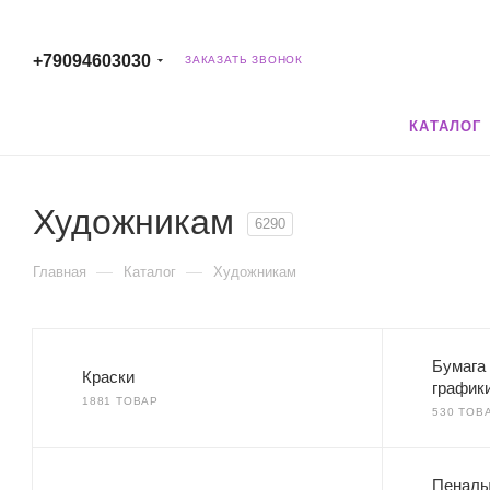
+79094603030
ЗАКАЗАТЬ ЗВОНОК
КАТАЛОГ
Художникам
6290
—
—
Главная
Каталог
Художникам
Бумага 
Краски
график
1881 ТОВАР
530 ТОВ
Пеналы 