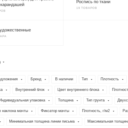
Роспись по ткани
, карандашей
19 ТОВАРОВ
РОВ
художественные
ВАРА
)
едложения
Бренд
В наличии
Тип
Плотность
ка
Внутренний блок
Цвет внутреннего блока
Плотност
Индивидуальная упаковка
Толщина
Тип грунта
Двухс
л наклона мачты
Фиксатор мачты
Плотность, г/м2
Ра
Минимальная толщина линии письма
Максимальная толщин