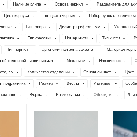
Наличие клипа
Основа чернил
Разделитель для акк
Цвет корпуса
Тип цвета чернил
Набор ручек с различной
ечение
Тип товара
Диаметр грифеля, мм
Утолщенны
паковка
Тип фасовки
Номер кисти
Тип кисти
Р
Тип чернил
Эргономичная зона захвата
Материал корпу
чной толщиной линии письма
Механизм
Назначение
О
ота, см
Количество отделений
Основной цвет
Цвет
п подрамника
Размер
Вес, кг
Материал
Особе
лектация
Форма
Размеры, см
Объем, мл
Длин