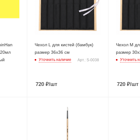
hinHan
Чехол L для кистей (бамбук)
Чехол М дл
 20мл
размер 36х36 см
размер 30х
ый
Уточнить наличие
Уточнить 
Арт.: S-0038
720
₽
/шт
720
₽
/шт