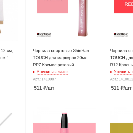
12 см,
Чернила спиртовые ShinHan
Чернила сп
нет"
TOUCH для маркеров 20мл
TOUCH для
RP7 Космос розовый
R12 Красны
Уточнить наличие
Уточнить 
Арт.: 1410007
Арт.: 141001
511
₽
/шт
511
₽
/шт