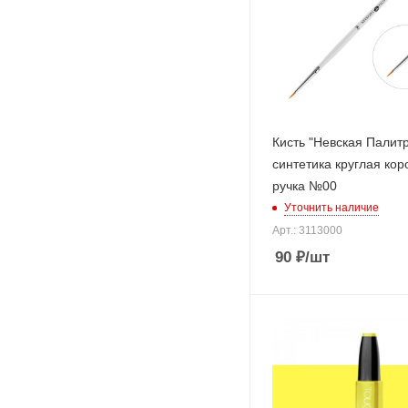
Кисть "Невская Палит
синтетика круглая кор
ручка №00
Уточнить наличие
Арт.: 3113000
90
₽
/шт