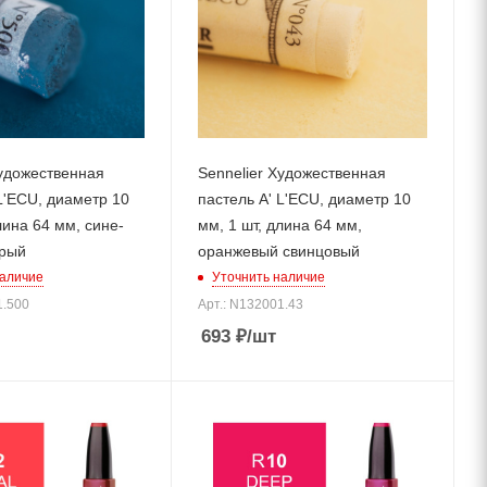
Художественная
Sennelier Художественная
L'ECU, диаметр 10
пастель A' L'ECU, диаметр 10
лина 64 мм, сине-
мм, 1 шт, длина 64 мм,
ерый
оранжевый свинцовый
наличие
Уточнить наличие
1.500
Арт.: N132001.43
693
₽
/шт