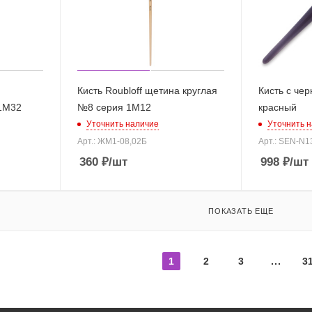
Кисть Roubloff щетина круглая
Кисть с чер
1М32
№8 серия 1М12
красный
Уточнить наличие
Уточнить 
Арт.: ЖМ1-08,02Б
Арт.: SEN-N1
360
₽
/шт
998
₽
/шт
ПОКАЗАТЬ ЕЩЕ
1
2
3
3