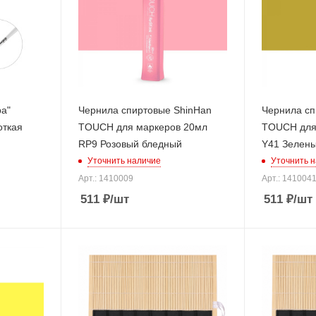
ра"
Чернила спиртовые ShinHan
Чернила сп
откая
TOUCH для маркеров 20мл
TOUCH для
RP9 Розовый бледный
Y41 Зелены
Уточнить наличие
Уточнить 
Арт.: 1410009
Арт.: 141004
511
₽
/шт
511
₽
/шт