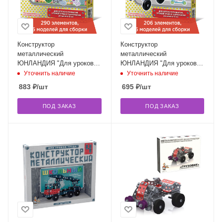
Конструктор
Конструктор
металлический
металлический
ЮНЛАНДИЯ "Для уроков
ЮНЛАНДИЯ "Для уроков
труда №2", развивающий,
труда №1", развивающий,
Уточнить наличие
Уточнить наличие
290 элементов, 104680
206 элементов, 104679
883
₽
/шт
695
₽
/шт
ПОД ЗАКАЗ
ПОД ЗАКАЗ