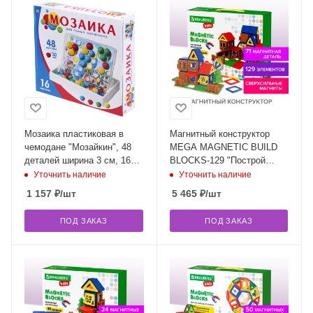
Мозаика пластиковая в
Магнитный конструктор
чемодане "Мозайкин", 48
MEGA MAGNETIC BUILD
деталей ширина 3 см, 16
BLOCKS-129 "Построй
карточек, РЫЖИЙ КОТ,
дом", 129 деталей,
Уточнить наличие
Уточнить наличие
И-7495
BRAUBERG KIDS, 663850
1 157
₽
/шт
5 465
₽
/шт
ПОД ЗАКАЗ
ПОД ЗАКАЗ