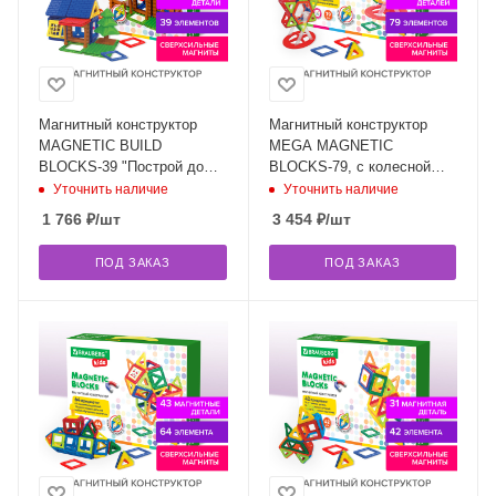
Магнитный конструктор
Магнитный конструктор
MAGNETIC BUILD
MEGA MAGNETIC
BLOCKS-39 "Построй дом",
BLOCKS-79, с колесной
39 деталей, BRAUBERG
базой и каруселью,
Уточнить наличие
Уточнить наличие
KIDS, 663849
BRAUBERG KIDS, 663848
1 766
₽
/шт
3 454
₽
/шт
ПОД ЗАКАЗ
ПОД ЗАКАЗ