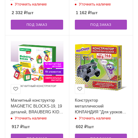
BRAUBERG KIDS, 663845
663844
Уточнить наличие
Уточнить наличие
2 332
₽
/шт
1 162
₽
/шт
ПОД ЗАКАЗ
ПОД ЗАКАЗ
Магнитный конструктор
Конструктор
MAGNETIC BLOCKS-19, 19
металлический
деталей, BRAUBERG KIDS,
ЮНЛАНДИЯ "Для уроков
663843
труда №6", развивающий,
Уточнить наличие
Уточнить наличие
146 элементов, 104684
917
₽
/шт
602
₽
/шт