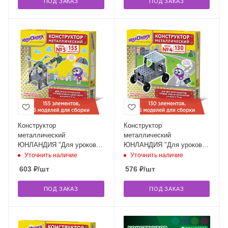
ПОД ЗАКАЗ
ПОД ЗАКАЗ
Конструктор
Конструктор
металлический
металлический
ЮНЛАНДИЯ "Для уроков
ЮНЛАНДИЯ "Для уроков
труда №5", развивающий,
труда №4", развивающий,
Уточнить наличие
Уточнить наличие
155 элементов, 104683
130 элементов, 104682
603
₽
/шт
576
₽
/шт
ПОД ЗАКАЗ
ПОД ЗАКАЗ