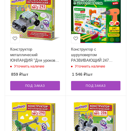
Конструктор
Конструктор с
металлический
шуруповертом
ЮНЛАНДИЯ "Для уроков
РАЗВИВАЮЩИЙ 247
труда №3", развивающий,
деталей, BRAUBERG KIDS,
Уточнить наличие
Уточнить наличие
292 элемента, 104681
665204
859
₽
/шт
1 546
₽
/шт
ПОД ЗАКАЗ
ПОД ЗАКАЗ