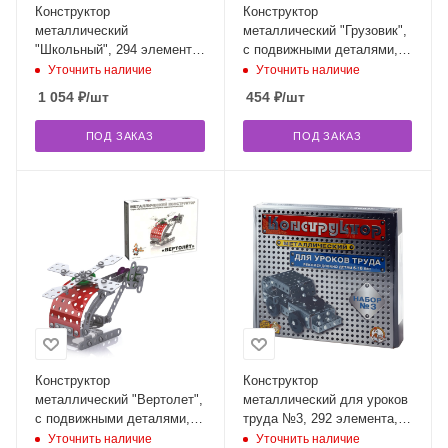
Конструктор
Конструктор
металлический
металлический "Грузовик",
"Школьный", 294 элемента,
с подвижными деталями,
№4 (для уроков труда),
149 элементов, "Десятое
Уточнить наличие
Уточнить наличие
"Десятое королевство",
королевство", 02032
1 054
₽
/шт
454
₽
/шт
02052
ПОД ЗАКАЗ
ПОД ЗАКАЗ
Конструктор
Конструктор
металлический "Вертолет",
металлический для уроков
с подвижными деталями,
труда №3, 292 элемента,
121 элемент, "Десятое
"Десятое королевство",
Уточнить наличие
Уточнить наличие