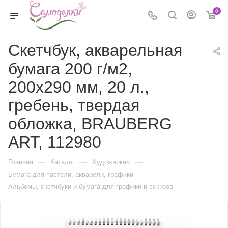
0
Скетчбук, акварельная
бумага 200 г/м2,
200х290 мм, 20 л.,
гребень, твердая
обложка, BRAUBERG
ART, 112980
—
—
—
Главная
Каталог
Художникам
—
Бумага для пастели, акварели, графики
Альбомы, скетчбуки и бумага для графики и эскизов