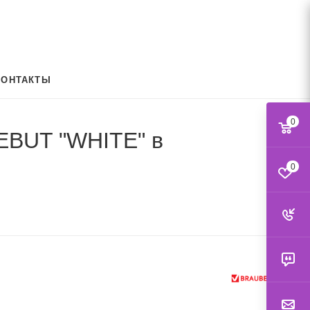
КОНТАКТЫ
0
EBUT "WHITE" в
0