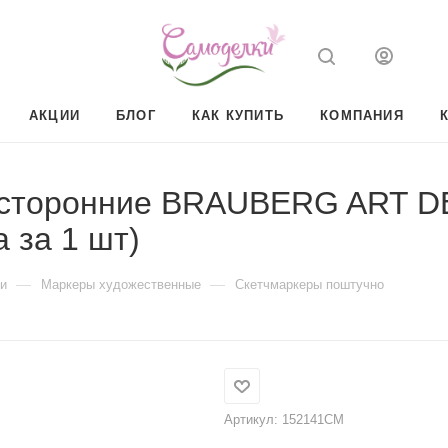
АКЦИИ
БЛОГ
КАК КУПИТЬ
КОМПАНИЯ
вусторонние BRAUBERG ART D
 за 1 шт)
—
—
и
Маркеры художественные
Скетчмаркеры поштучно
Артикул:
152141CM