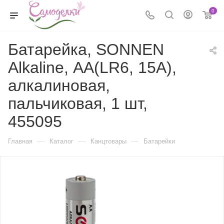
0
Батарейка, SONNEN
Alkaline, АА(LR6, 15А),
алкалиновая,
пальчиковая, 1 шт,
455095
—
—
—
Главная
Каталог
Канцтовары
Батарейки