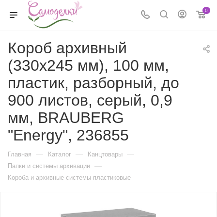
0
Короб архивный
(330х245 мм), 100 мм,
пластик, разборный, до
900 листов, серый, 0,9
мм, BRAUBERG
"Energy", 236855
—
—
—
Главная
Каталог
Канцтовары
—
Папки и системы архивации
Короба и архивные системы пластиковые