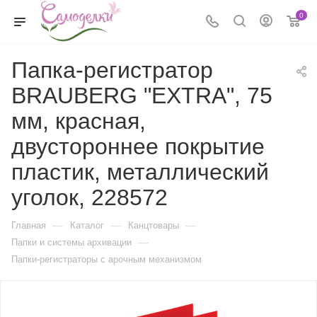
0
Папка-регистратор
BRAUBERG "EXTRA", 75
мм, красная,
двустороннее покрытие
пластик, металлический
уголок, 228572
—
—
—
Главная
Каталог
Канцтовары
—
Папки и системы архивации
Папки-регистраторы с арочным механизмом