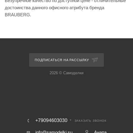
Безупречное качество по доступной цене - отличительные
достоинства данного офисного атрибута бренда
BRAUBERG.
ПОДПИСАТЬСЯ НА РАССЫЛКУ
2026 © Самоделки
+79094603030
ЗАКАЗАТЬ ЗВОНОК
info@samodelki.su
Анапа