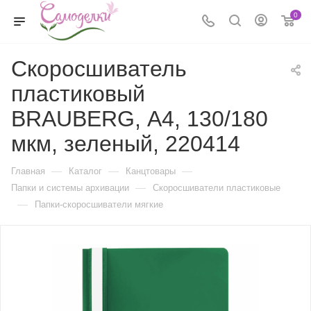
0
Скоросшиватель
пластиковый
BRAUBERG, А4, 130/180
мкм, зеленый, 220414
—
—
—
Главная
Каталог
Канцтовары
—
Папки и системы архивации
Скоросшиватели пластиковые
—
Папки-скоросшиватели мягкие