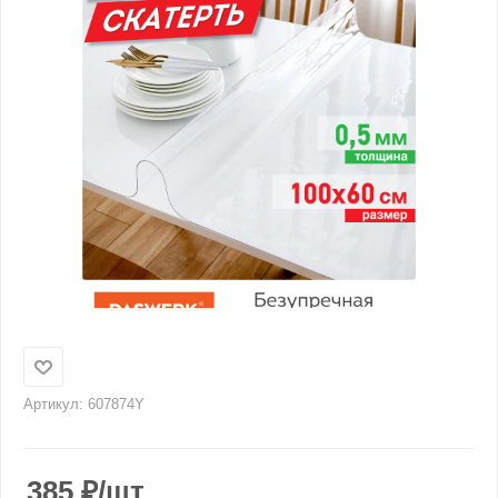
Артикул:
607874Y
385
₽
/шт