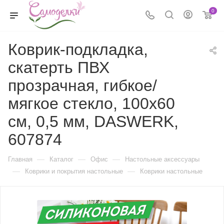
0
Коврик-подкладка,
скатерть ПВХ
прозрачная, гибкое/
мягкое стекло, 100х60
см, 0,5 мм, DASWERK,
607874
—
—
—
Главная
Каталог
Офис
Настольные аксессуары
—
—
Коврики и покрытия настольные
Коврики настольные