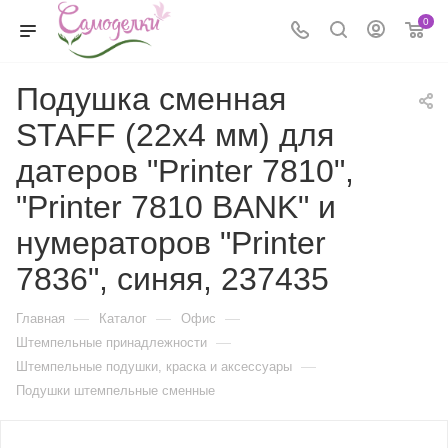
0
Подушка сменная
STAFF (22х4 мм) для
датеров "Printer 7810",
"Printer 7810 BANK" и
нумераторов "Printer
7836", синяя, 237435
—
—
—
Главная
Каталог
Офис
—
Штемпельные принадлежности
—
Штемпельные подушки, краска и аксессуары
Подушки штемпельные сменные