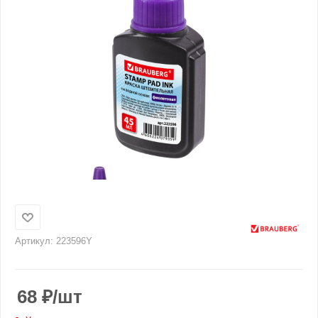
Артикул:
223596Y
68
₽
/шт