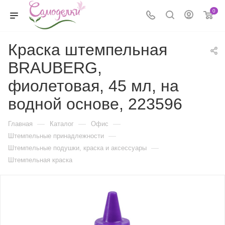
0
Краска штемпельная
BRAUBERG,
фиолетовая, 45 мл, на
водной основе, 223596
—
—
—
Главная
Каталог
Офис
—
Штемпельные принадлежности
—
Штемпельные подушки, краска и аксессуары
Штемпельная краска