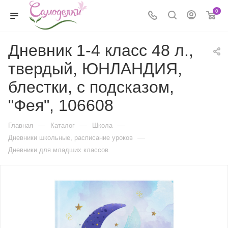
0
Дневник 1-4 класс 48 л.,
твердый, ЮНЛАНДИЯ,
блестки, с подсказом,
"Фея", 106608
—
—
—
Главная
Каталог
Школа
—
Дневники школьные, расписание уроков
Дневники для младших классов