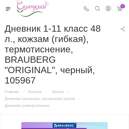
0
Дневник 1-11 класс 48
л., кожзам (гибкая),
термотиснение,
BRAUBERG
"ORIGINAL", черный,
105967
—
—
—
Главная
Каталог
Школа
—
Дневники школьные, расписание уроков
Дневники универсальные