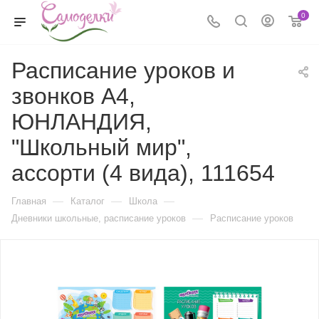
0
Расписание уроков и
звонков А4,
ЮНЛАНДИЯ,
"Школьный мир",
ассорти (4 вида), 111654
—
—
—
Главная
Каталог
Школа
—
Дневники школьные, расписание уроков
Расписание уроков