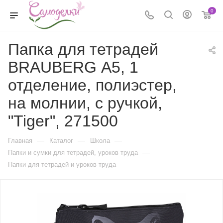
0
Папка для тетрадей
BRAUBERG А5, 1
отделение, полиэстер,
на молнии, с ручкой,
"Tiger", 271500
—
—
—
Главная
Каталог
Школа
—
Папки и сумки для тетрадей, уроков труда
Папки для тетрадей и уроков труда