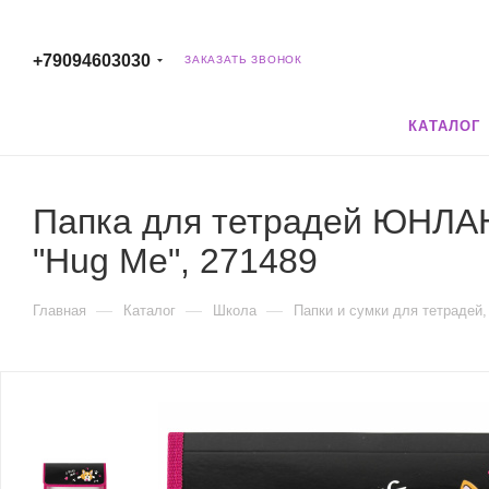
+79094603030
ЗАКАЗАТЬ ЗВОНОК
КАТАЛОГ
Папка для тетрадей ЮНЛАНД
"Hug Me", 271489
—
—
—
Главная
Каталог
Школа
Папки и сумки для тетрадей,