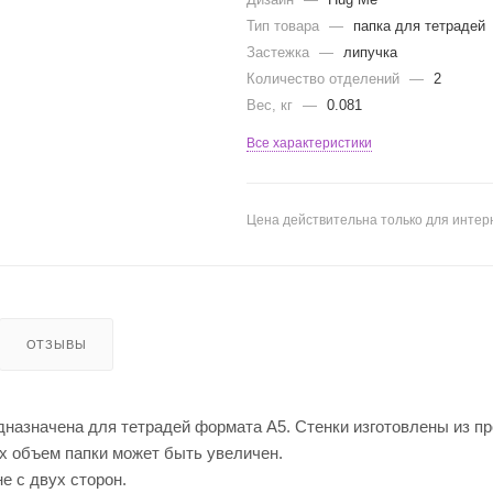
Тип товара
—
папка для тетрадей
Застежка
—
липучка
Количество отделений
—
2
Вес, кг
—
0.081
Все характеристики
Цена действительна только для интерн
ОТЗЫВЫ
азначена для тетрадей формата А5. Стенки изготовлены из пр
ых объем папки может быть увеличен.
е с двух сторон.