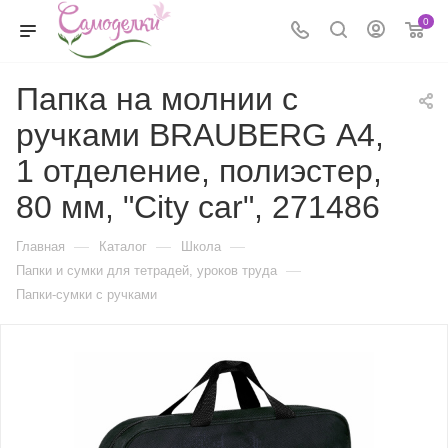
0
Папка на молнии с
ручками BRAUBERG А4,
1 отделение, полиэстер,
80 мм, "City car", 271486
—
—
—
Главная
Каталог
Школа
—
Папки и сумки для тетрадей, уроков труда
Папки-сумки с ручками