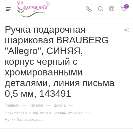
0
Ручка подарочная
шариковая BRAUBERG
"Allegro", СИНЯЯ,
корпус черный с
хромированными
деталями, линия письма
0,5 мм, 143491
—
—
—
Главная
Каталог
Школа
—
Письменные и чертежные принадлежности
Ручки бизнес-класса