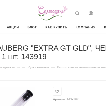
АКЦИИ
БЛОГ
КАК КУПИТЬ
КОМПАНИЯ
RAUBERG "EXTRA GT GLD", Ч
 1 шт, 143919
—
—
инадлежности
Ручки гелевые
Ручки гелевые неавтоматические
Артикул:
143919Y