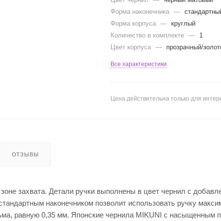
Форма наконечника
—
стандартны
Форма корпуса
—
круглый
Количество в комплекте
—
1
Цвет корпуса
—
прозрачный/золот
Все характеристики
Цена действительна только для интерн
ОТЗЫВЫ
 зоне захвата. Детали ручки выполнены в цвет чернил с добавл
стандартным наконечником позволит использовать ручку макси
ьма, равную 0,35 мм. Японские чернила MIKUNI с насыщенным 