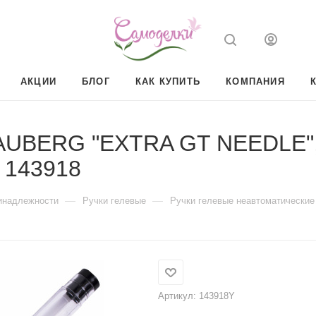
АКЦИИ
БЛОГ
КАК КУПИТЬ
КОМПАНИЯ
RAUBERG "EXTRA GT NEEDLE"
, 143918
—
—
инадлежности
Ручки гелевые
Ручки гелевые неавтоматические
Артикул:
143918Y