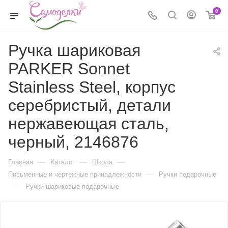
0
Ручка шариковая
PARKER Sonnet
Stainless Steel, корпус
серебристый, детали
нержавеющая сталь,
черный, 2146876
—
—
—
Главная
Каталог
Школа
—
Письменные и чертежные принадлежности
Ручки подарочные
—
Ручки шариковые подарочные