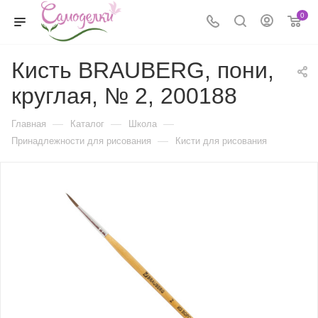
0
Кисть BRAUBERG, пони,
круглая, № 2, 200188
—
—
—
Главная
Каталог
Школа
—
Принадлежности для рисования
Кисти для рисования