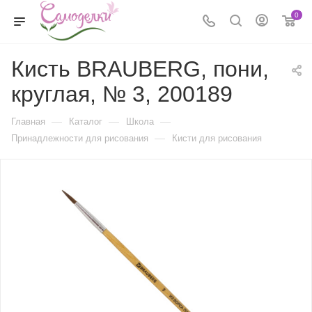
0
Кисть BRAUBERG, пони,
круглая, № 3, 200189
—
—
—
Главная
Каталог
Школа
—
Принадлежности для рисования
Кисти для рисования