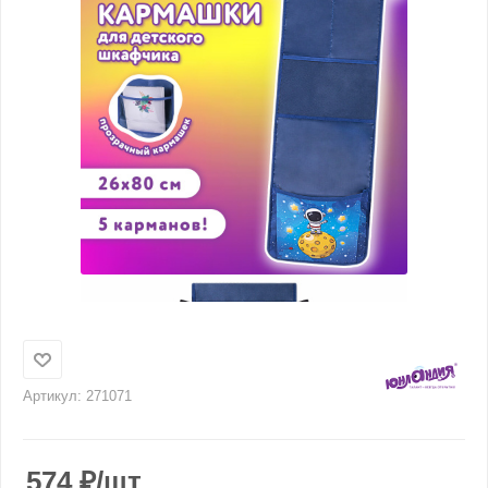
Артикул:
271071
574
₽
/шт