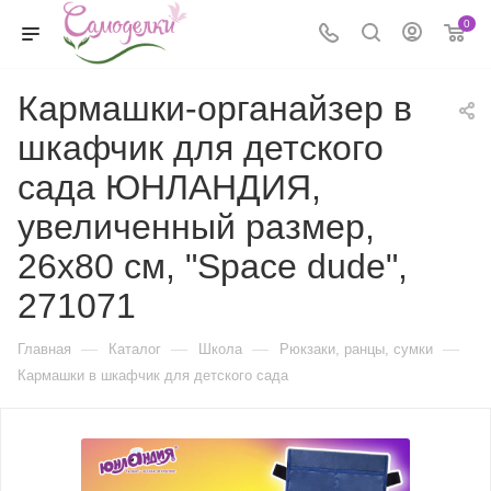
0
Кармашки-органайзер в
шкафчик для детского
сада ЮНЛАНДИЯ,
увеличенный размер,
26х80 см, "Space dude",
271071
—
—
—
—
Главная
Каталог
Школа
Рюкзаки, ранцы, сумки
Кармашки в шкафчик для детского сада