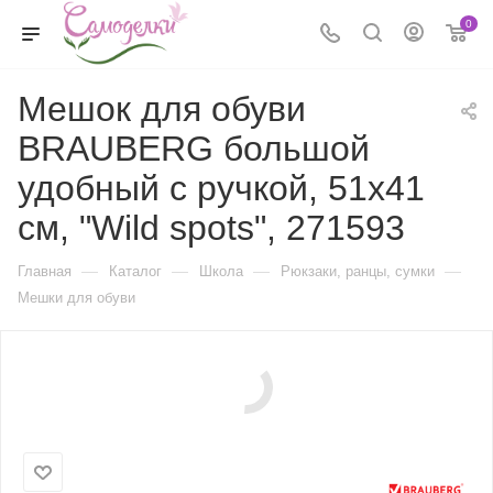
0
Мешок для обуви
BRAUBERG большой
удобный с ручкой, 51х41
см, "Wild spots", 271593
—
—
—
—
Главная
Каталог
Школа
Рюкзаки, ранцы, сумки
Мешки для обуви