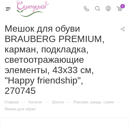
0
Мешок для обуви
BRAUBERG PREMIUM,
карман, подкладка,
светоотражающие
элементы, 43х33 см,
"Happy friendship",
270745
—
—
—
—
Главная
Каталог
Школа
Рюкзаки, ранцы, сумки
Мешки для обуви