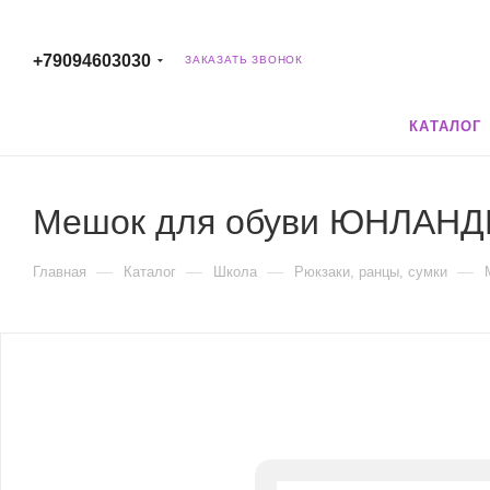
+79094603030
ЗАКАЗАТЬ ЗВОНОК
КАТАЛОГ
Мешок для обуви ЮНЛАНДИЯ,
—
—
—
—
Главная
Каталог
Школа
Рюкзаки, ранцы, сумки