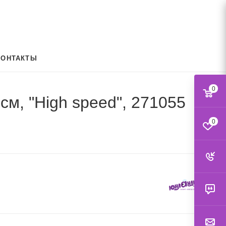
КОНТАКТЫ
0
м, "High speed", 271055
0