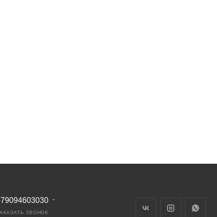
+79094603030
АКАЗАТЬ ЗВОНОК