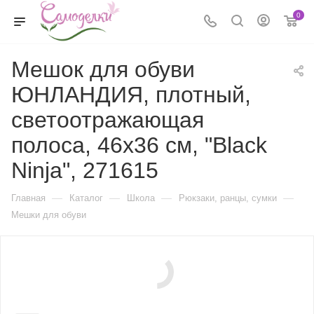
0
Мешок для обуви
ЮНЛАНДИЯ, плотный,
светоотражающая
полоса, 46х36 см, "Black
Ninja", 271615
—
—
—
—
Главная
Каталог
Школа
Рюкзаки, ранцы, сумки
Мешки для обуви