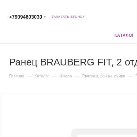
+79094603030
ЗАКАЗАТЬ ЗВОНОК
КАТАЛОГ
Ранец BRAUBERG FIT, 2 отде
—
—
—
—
Главная
Каталог
Школа
Рюкзаки, ранцы, сумки