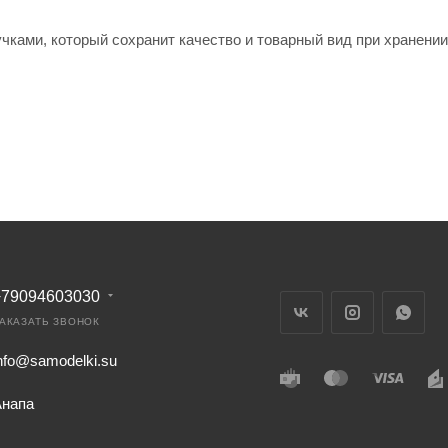
учками, который сохранит качество и товарный вид при хранении
+79094603030
АКАЗАТЬ ЗВОНОК
nfo@samodelki.su
Анапа