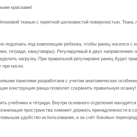
выми красками!
лоновой тканью с приятной шелковистой поверхностью. Ткань 
о подогнать под комплекцию ребенка, чтобы ранец носился с 
ки, тетради, канцтовары). Регулируемый в двух направлениях 
делить нагрузку. При правильной регулировке ранец будет пра
 при носке.
жевыми панелями разработана с учетом анатомических особенн
ции конструкция ранца позволит сохранить правильную осанку!
ить учебники и тетради. Внутри основного отделения находится
организация пространства поможет держать принадлежности в с
, повышая удобство использования, а за счёт боковых перегоро