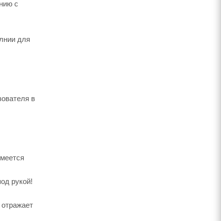
нию с
олнии для
зователя в
имеется
под рукой!
 отражает