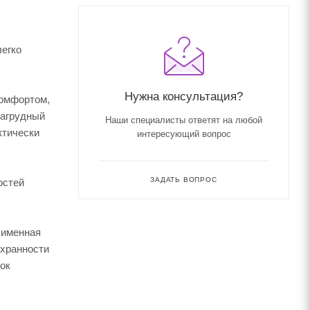
легко
Нужна консультация?
комфортом,
нагрудный
Наши специалисты ответят на любой
ктически
интересующий вопрос
ЗАДАТЬ ВОПРОС
остей
 именная
охранности
док