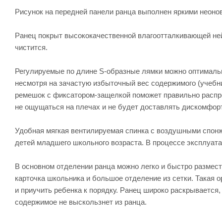
Рисунок на передней панели ранца выполнен яркими неоно
Ранец покрыт высококачественной влагоотталкивающей ней
чистится.
Регулируемые по длине S-образные лямки можно оптимальн
несмотря на зачастую избыточный вес содержимого (учебни
ремешок с фиксатором-защелкой поможет правильно распре
не ощущаться на плечах и не будет доставлять дискомфорт
Удобная мягкая вентилируемая спинка с воздушными спон
детей младшего школьного возраста. В процессе эксплуата
В основном отделении ранца можно легко и быстро размест
карточка школьника и большое отделение из сетки. Такая 
и приучить ребенка к порядку. Ранец широко раскрывается
содержимое не выскользнет из ранца.