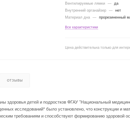
Вентилируемые лямки
—
да
Внутренний органайзер
—
нет
Материал дна
—
прорезиненный м
Все характеристики
Цена действительна только для интерн
ОТЗЫВЫ
ны здоровья детей и подростков ФГАУ "Национальный медицин
еденных исследований* было установлено, что конструкции и м
ческим требованиям и способствуют формированию здоровой ос