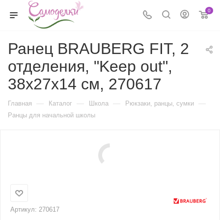
0
Ранец BRAUBERG FIT, 2
отделения, "Keep out",
38х27х14 см, 270617
—
—
—
—
Главная
Каталог
Школа
Рюкзаки, ранцы, сумки
Ранцы для начальной школы
Артикул:
270617