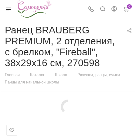
0
Ранец BRAUBERG
PREMIUM, 2 отделения,
с брелком, "Fireball",
38х29х16 см, 270598
—
—
—
—
Главная
Каталог
Школа
Рюкзаки, ранцы, сумки
Ранцы для начальной школы