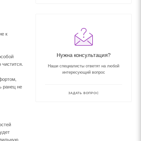
ие к
Нужна консультация?
особой
 чистится.
Наши специалисты ответят на любой
интересующий вопрос
фортом,
ь ранец не
ЗАДАТЬ ВОПРОС
остей
будет
авильную