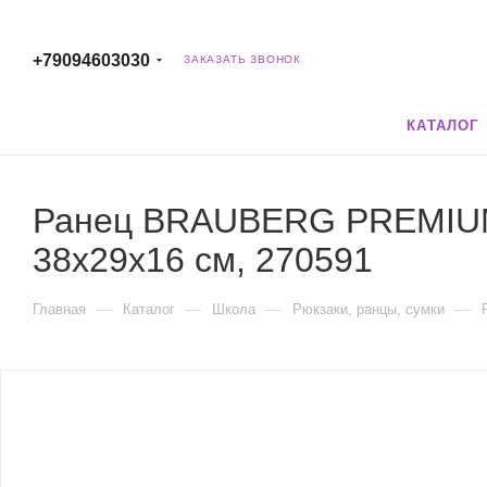
+79094603030
ЗАКАЗАТЬ ЗВОНОК
КАТАЛОГ
Ранец BRAUBERG PREMIUM, 2
38х29х16 см, 270591
—
—
—
—
Главная
Каталог
Школа
Рюкзаки, ранцы, сумки