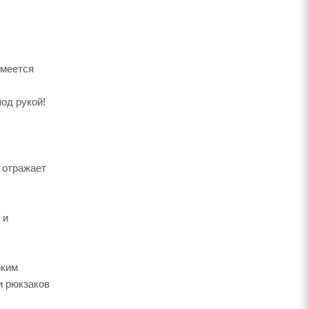
имеется
под рукой!
 отражает
 и
оким
и рюкзаков