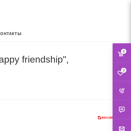
КОНТАКТЫ
0
py friendship",
0