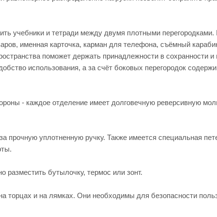
тить учебники и тетради между двумя плотными перегородками.
аров, именная карточка, карман для телефона, съёмный караби
пространства поможет держать принадлежности в сохранности и
добство использования, а за счёт боковых перегородок содержи
тороны - каждое отделение имеет долговечную реверсивную мол
е за прочную уплотненную ручку. Также имеется специальная пет
рты.
о разместить бутылочку, термос или зонт.
а торцах и на лямках. Они необходимы для безопасности поль