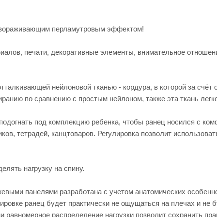
завораживающим перламутровым эффектом!
риалов, печати, декоративные элементы, внимательное отношен
талкивающей нейлоновой тканью - кордура, в которой за счёт 
иранию по сравнению с простым нейлоном, также эта ткань легко
подогнать под комплекцию ребенка, чтобы ранец носился с ком
ков, тетрадей, канцтоваров. Регулировка позволит использоват
лять нагрузку на спину.
жевыми панелями разработана с учетом анатомических особенн
ировке ранец будет практически не ощущаться на плечах и не 
ии равномерное распределение нагрузки позволит сохранить пр