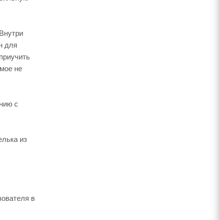
 Внутри
н для
 приучить
мое не
нию с
елька из
зователя в