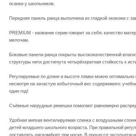
осанки у школьников.
Передняя панель ранца выполнена из гладкой экокожи с 
PREMIUM - название серии говорит за себя: качество мате
мелочам.
Боковые панели ранца покрыты высококачественной влагоот
структуры нити достигнута четырёхкратная стойкость к ист
Регулируемые по длине и высоте лямки можно оптимально 
несмотря на зачастую избыточный вес содержимого: учебни
один год!
Съёмные нагрудные ремешки помогают равномерно распреде
Удобная мягкая вентилируемая спинка с воздушными спон
детей младшего школьного возраста. При правильной регул
доставлять дискомфорт при носке. В процессе эксплуатац