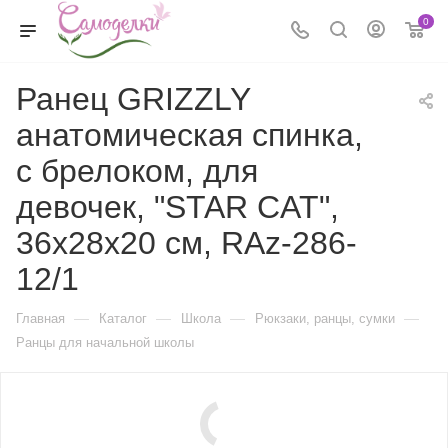
0
Ранец GRIZZLY
анатомическая спинка,
c брелоком, для
девочек, "STAR CAT",
36х28х20 см, RAz-286-
12/1
—
—
—
—
Главная
Каталог
Школа
Рюкзаки, ранцы, сумки
Ранцы для начальной школы