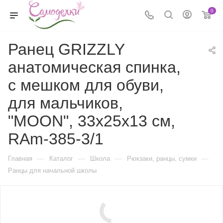
0
Ранец GRIZZLY
анатомическая спинка,
с мешком для обуви,
для мальчиков,
"MOON", 33х25х13 см,
RAm-385-3/1
—
—
—
—
Главная
Каталог
Школа
Рюкзаки, ранцы, сумки
Ранцы для начальной школы