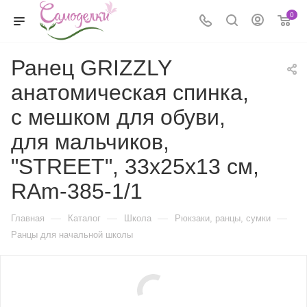
0
Ранец GRIZZLY
анатомическая спинка,
с мешком для обуви,
для мальчиков,
"STREET", 33х25х13 см,
RAm-385-1/1
—
—
—
—
Главная
Каталог
Школа
Рюкзаки, ранцы, сумки
Ранцы для начальной школы