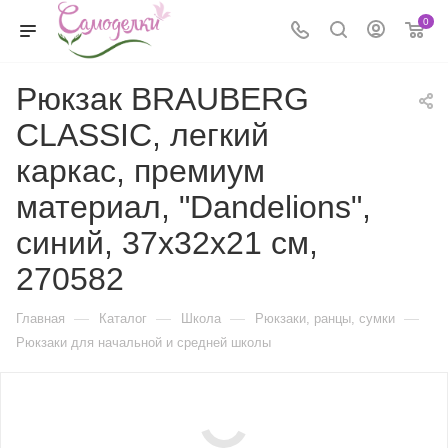
0
Рюкзак BRAUBERG
CLASSIC, легкий
каркас, премиум
материал, "Dandelions",
синий, 37x32х21 см,
270582
—
—
—
—
Главная
Каталог
Школа
Рюкзаки, ранцы, сумки
Рюкзаки для начальной и средней школы