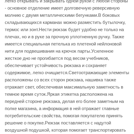
легко открывать и закрывать одной рукой с любой стороны
- основное отделение имеет долговечную реверсивную
молнию с двумя металлическими бегунками.В боковых
складывающихся карманах можно разместить бутылочку,
термос или зонт.Нести рюкзак будет удобно не только на
плечах, но и в руке за прочную уплотненную ручку. Также
имеется специальная петелька из плетеной нейлоновой
нити для подвешивания на крючок парты.Усиленное
жесткое дно не прогибается под весом учебников,
обеспечивает устойчивость рюкзака и сохраняет
содержимое, легко очищается.Светоотражающие элементы
расположены со всех сторон рюкзака, нашивка также
отражает свет, обеспечивая максимальную заметность в
темное время суток.Яркая этикетка расположена на
передней стороне рюкзака, делая его более заметным на
полке магазина, а информация в ней отражает главные
потребительские свойства, помогая покупателю принять
решение о покупке.Рюкзак поставляется с надутой
воздушной подушкой, которая помогает транспортировать