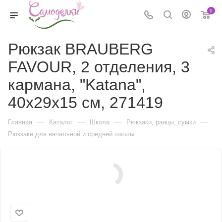
0
Рюкзак BRAUBERG
FAVOUR, 2 отделения, 3
кармана, "Katana",
40х29х15 см, 271419
—
—
—
—
Главная
Каталог
Школа
Рюкзаки, ранцы, сумки
Рюкзаки для начальной и средней школы