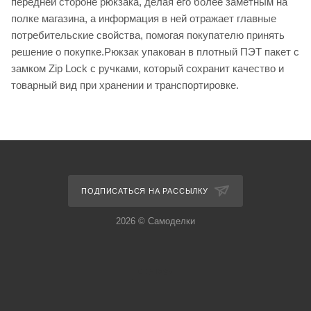
передней стороне рюкзака, делая его более заметным на
полке магазина, а информация в ней отражает главные
потребительские свойства, помогая покупателю принять
решение о покупке.Рюкзак упакован в плотный ПЭТ пакет с
замком Zip Lock с ручками, который сохранит качество и
товарный вид при хранении и транспортировке.
ПОДПИСАТЬСЯ НА РАССЫЛКУ
2026 © Самоделки