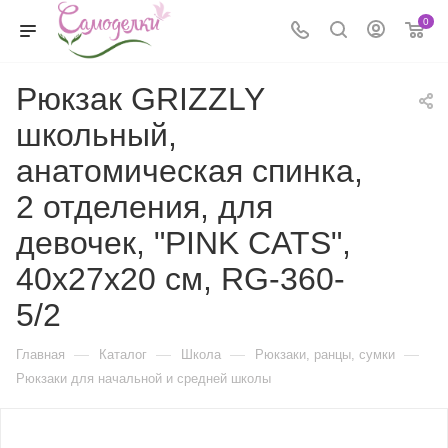
0
Рюкзак GRIZZLY
школьный,
анатомическая спинка,
2 отделения, для
девочек, "PINK CATS",
40х27х20 см, RG-360-
5/2
—
—
—
—
Главная
Каталог
Школа
Рюкзаки, ранцы, сумки
Рюкзаки для начальной и средней школы