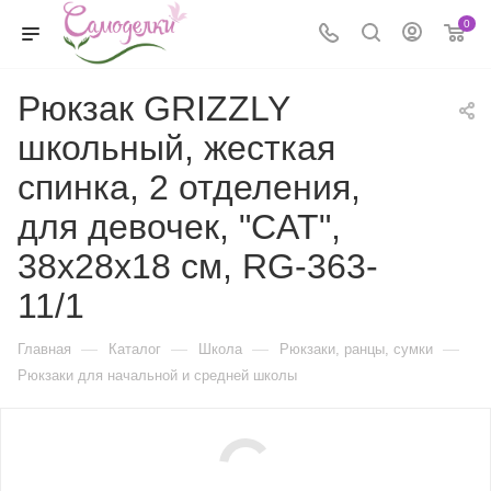
0
Рюкзак GRIZZLY
школьный, жесткая
спинка, 2 отделения,
для девочек, "CAT",
38х28х18 см, RG-363-
11/1
—
—
—
—
Главная
Каталог
Школа
Рюкзаки, ранцы, сумки
Рюкзаки для начальной и средней школы