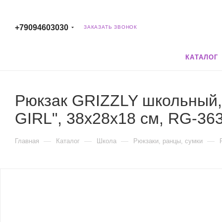
+79094603030
ЗАКАЗАТЬ ЗВОНОК
КАТАЛОГ
Рюкзак GRIZZLY школьный, 
GIRL", 38х28х18 см, RG-363
—
—
—
—
Главная
Каталог
Школа
Рюкзаки, ранцы, сумки