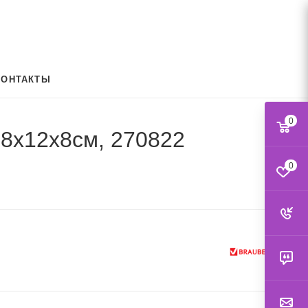
КОНТАКТЫ
0
38х12х8см, 270822
0