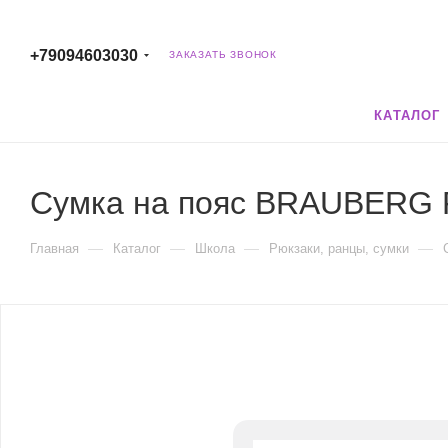
+79094603030
ЗАКАЗАТЬ ЗВОНОК
КАТАЛОГ
Сумка на пояс BRAUBERG RI
—
—
—
—
Главная
Каталог
Школа
Рюкзаки, ранцы, сумки