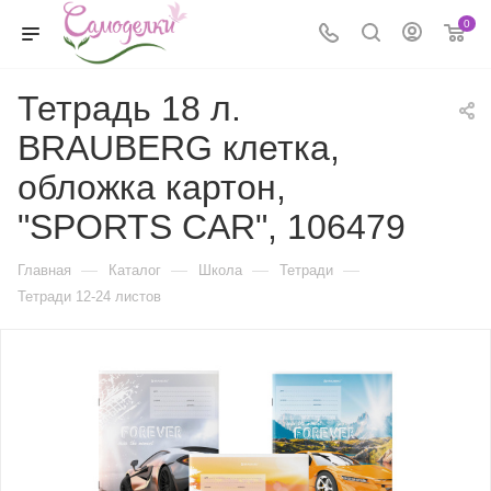
0
Тетрадь 18 л.
BRAUBERG клетка,
обложка картон,
"SPORTS CAR", 106479
—
—
—
—
Главная
Каталог
Школа
Тетради
Тетради 12-24 листов