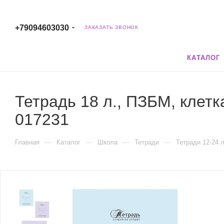
+79094603030
ЗАКАЗАТЬ ЗВОНОК
КАТАЛОГ
Тетрадь 18 л., ПЗБМ, клетк
017231
—
—
—
—
Главная
Каталог
Школа
Тетради
Тетради 12-24 