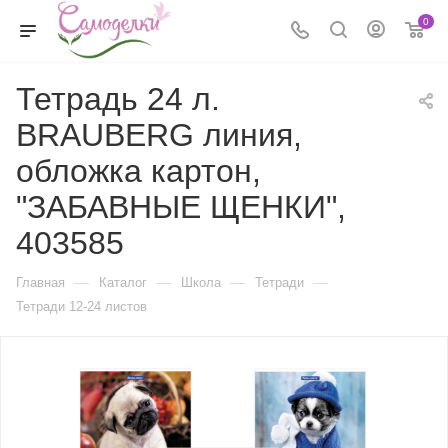
0
Тетрадь 24 л.
BRAUBERG линия,
обложка картон,
"ЗАБАВНЫЕ ЩЕНКИ",
403585
—
—
—
—
Главная
Каталог
Школа
Тетради
Тетради 12-24 листов