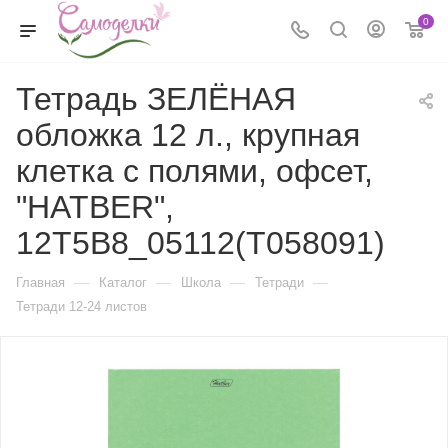
0
Тетрадь ЗЕЛЁНАЯ
обложка 12 л., крупная
клетка с полями, офсет,
"HATBER",
12Т5B8_05112(T058091)
—
—
—
—
Главная
Каталог
Школа
Тетради
Тетради 12-24 листов