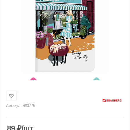
Артикул:
403776
89
₽
/шт