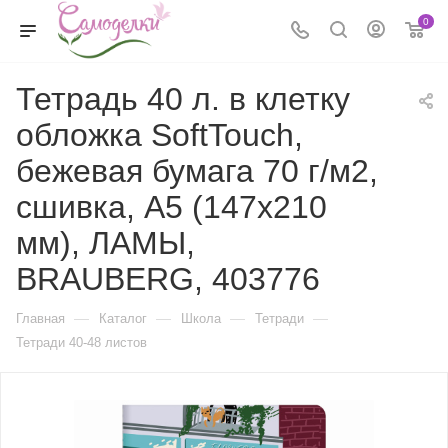
0
Тетрадь 40 л. в клетку
обложка SoftTouch,
бежевая бумага 70 г/м2,
сшивка, А5 (147х210
мм), ЛАМЫ,
BRAUBERG, 403776
—
—
—
—
Главная
Каталог
Школа
Тетради
Тетради 40-48 листов