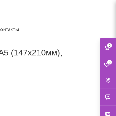
КОНТАКТЫ
0
 A5 (147х210мм),
0