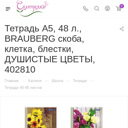
0
Тетрадь А5, 48 л.,
BRAUBERG скоба,
клетка, блестки,
ДУШИСТЫЕ ЦВЕТЫ,
402810
—
—
—
—
Главная
Каталог
Школа
Тетради
Тетради 40-48 листов