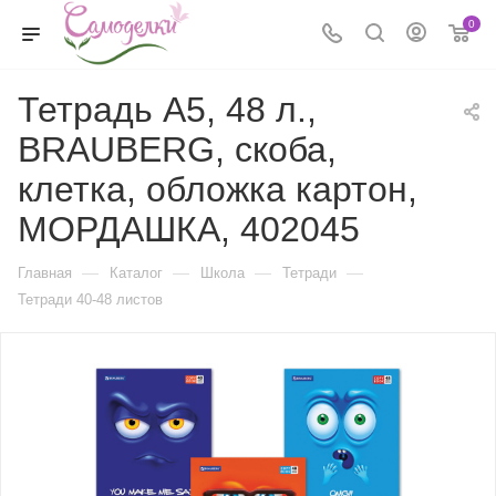
0
Тетрадь А5, 48 л.,
BRAUBERG, скоба,
клетка, обложка картон,
МОРДАШКА, 402045
—
—
—
—
Главная
Каталог
Школа
Тетради
Тетради 40-48 листов