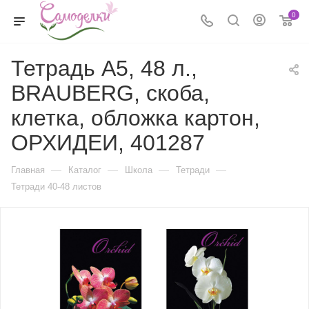
0
Тетрадь А5, 48 л.,
BRAUBERG, скоба,
клетка, обложка картон,
ОРХИДЕИ, 401287
—
—
—
—
Главная
Каталог
Школа
Тетради
Тетради 40-48 листов